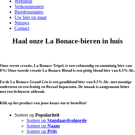
Webshop
Verkooppunten
Bierdegustaties
Uw bier op maat
Nieuws
Contact
Haal onze La Bonace-bieren in huis
Onze eerste creatie, La Bonace Tripel, is een volmondig en onstuimig bier van
8%! Onze tweede creatie La Bonace Blond is een pittig blond bier van 6.5% Alc
En de La Bonace Grand Cru is een goudblond bier van 8.5% Alc. met moutige
ondertoon en een fruitig en floraal hoparoma. De smaak is aangenaam bitter
met een lichtzoete afdronk.
Klik op het product van jouw keuze om te bestellen!
Sorteer op
Populariteit
Sorteer op
Standaardvolgorde
Sorteer op
Naam
Sorteer op
Prijs