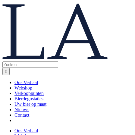
Skip
to
content
Zoeken
naar:
Ons Verhaal
Webshop
Verkooppunten
Bierdegustaties
Uw bier op maat
Nieuws
Contact
Ons Verhaal