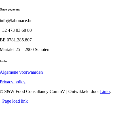
Deze
€ 13,50
optie
tot
Onze gegevens
kan
€ 56,27
gekozen
info@labonace.be
worden
op
+32 473 83 68 80
de
productpagina
BE 0781.285.807
Marialei 25 – 2900 Schoten
Links
Algemene voorwaarden
Privacy policy
© S&W Food Consultancy CommV | Ontwikkeld door
Linio
.
Page load link
Go
to
Top