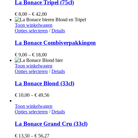
heeft
La Bonace Tripel (75cl)
op
meerdere
de
variaties.
Prijsklasse:
€
8,00
–
€
42,00
productpagina
Deze
€ 8,00
optie
tot
Toon winkelwagen
kan
€ 42,00
Dit
Opties selecteren
/
Details
gekozen
product
worden
heeft
La Bonace Combiverpakkingen
op
meerdere
de
variaties.
Prijsklasse:
€
9,00
–
€
18,00
productpagina
Deze
€ 9,00
optie
tot
Toon winkelwagen
kan
€ 18,00
Dit
Opties selecteren
/
Details
gekozen
product
worden
heeft
La Bonace Blond (33cl)
op
meerdere
de
variaties.
Prijsklasse:
€
10,00
–
€
49,56
productpagina
Deze
€ 10,00
optie
tot
Toon winkelwagen
kan
Dit
€ 49,56
Opties selecteren
/
Details
gekozen
product
worden
heeft
La Bonace Grand Cru (33cl)
op
meerdere
de
variaties.
Prijsklasse:
€
13,50
–
€
56,27
productpagina