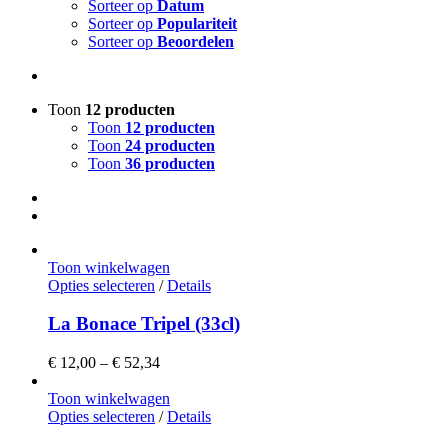
Sorteer op
Datum
Sorteer op
Populariteit
Sorteer op
Beoordelen
Toon
12 producten
Toon
12 producten
Toon
24 producten
Toon
36 producten
Toon winkelwagen
Dit
Opties selecteren
/
Details
product
heeft
La Bonace Tripel (33cl)
meerdere
variaties.
Prijsklasse:
€
12,00
–
€
52,34
Deze
€ 12,00
optie
tot
Toon winkelwagen
kan
Dit
€ 52,34
Opties selecteren
/
Details
gekozen
product
worden